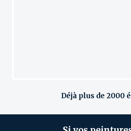
Déjà plus
d
e
2000 él
Si vos peinture